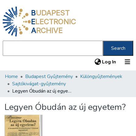
B
UDAPEST
E
LECTRONIC
A
RCHIVE
Search
(current
Log In
Home
Budapest Gyűjtemény
Különgyűjtemények
Communities & Collections
Sajtókivágat-gyűjtemény
All of DSpace
Legyen Óbudán az új egyetem?
Statistics
Legyen Óbudán az új egyetem?
About us