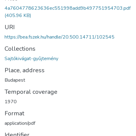
4a7604778623636ec551998add9b497751954703.pdf
(405.96 KB)
URI
https://bea.fszek.hu/handle/20.500.14711/102545
Collections
Sajtókivágat-gyűjtemény
Place, address
Budapest
Temporal coverage
1970
Format
application/pdf
Identifier