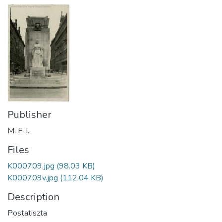
Publisher
M. F. I.,
Files
K000709.jpg
(98.03 KB)
K000709v.jpg
(112.04 KB)
Description
Postatiszta