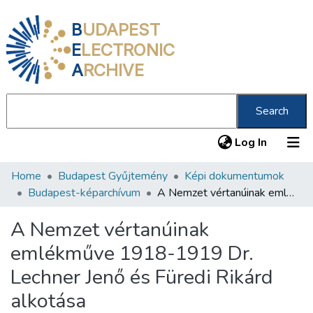
B
UDAPEST
E
LECTRONIC
A
RCHIVE
Search
(current
Log In
Home
Budapest Gyűjtemény
Képi dokumentumok
Communities & Collections
Budapest-képarchívum
A Nemzet vértanúinak emlékműve 1918-1919 Dr. Lechner Jenő és Füredi Rikárd alkotása
All of DSpace
A Nemzet vértanúinak
Statistics
emlékműve 1918-1919 Dr.
About us
Lechner Jenő és Füredi Rikárd
alkotása