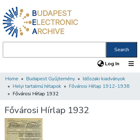
B
UDAPEST
E
LECTRONIC
A
RCHIVE
Search
(current
Log In
Home
Budapest Gyűjtemény
Időszaki kiadványok
Communities & Collections
Helyi tartalmú hírlapok
Fővárosi Hírlap 1912-1938
All of DSpace
Fővárosi Hírlap 1932
Statistics
Fővárosi Hírlap 1932
About us