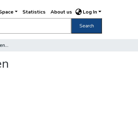
DSpace
Statistics
About us
Log In
Search
"Elkényeztetett" fürdővendégek, Budapesten
en