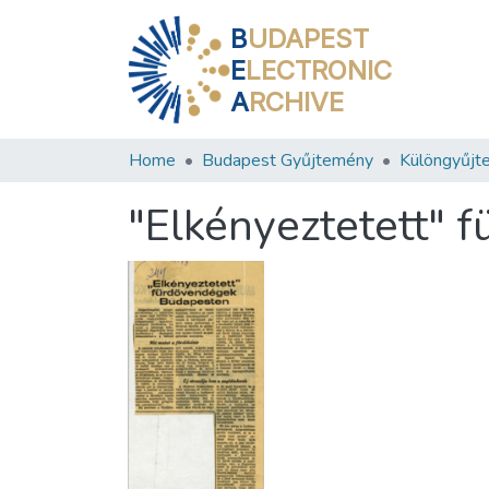
B
UDAPEST
E
LECTRONIC
A
RCHIVE
Home
Budapest Gyűjtemény
Különgyűjt
"Elkényeztetett" 