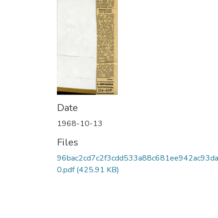
Date
1968-10-13
Files
96bac2cd7c2f3cdd533a88c681ee942ac93da
0.pdf
(425.91 KB)