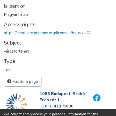
Is part of
Magyar hírlap
Access rights
https://creativecommons.org/licenses/by-nc/4.0/
Subject
várostörténet
Type
Text
Full item page
1088 Budapest, Szabó
Ervin tér 1.
+36-1-411-5000
info@fszek.hu
We collect and process your personal information for the