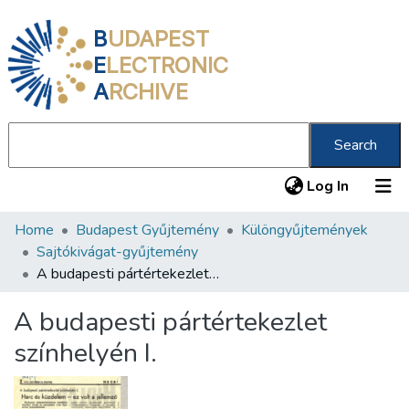
B
UDAPEST
E
LECTRONIC
A
RCHIVE
Search
(current
Log In
Home
Budapest Gyűjtemény
Különgyűjtemények
Communities & Collections
Sajtókivágat-gyűjtemény
All of DSpace
A budapesti pártértekezlet színhelyén I.
Statistics
A budapesti pártértekezlet
About us
színhelyén I.