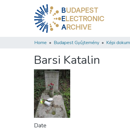
B
UDAPEST
E
LECTRONIC
A
RCHIVE
Home
Budapest Gyűjtemény
Képi doku
Barsi Katalin
Date