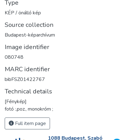
Type
KÉP / önálló kép
Source collection
Budapest-képarchívum
Image identifier
080748
MARC identifier
bibFSZ01422767
Technical details
[Fénykép]
fotó :,poz., monokróm ;
Full item page
1088 Budapest, Szabó