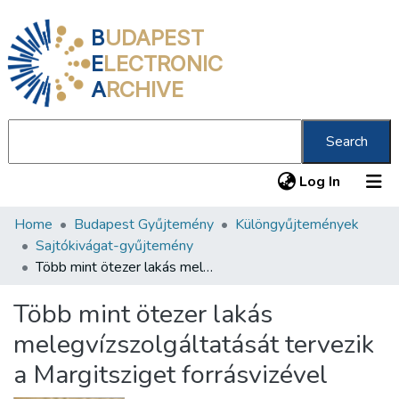
B
UDAPEST
E
LECTRONIC
A
RCHIVE
Search
(current
Log In
Home
Budapest Gyűjtemény
Különgyűjtemények
Communities & Collections
Sajtókivágat-gyűjtemény
All of DSpace
Több mint ötezer lakás melegvízszolgáltatását tervezik a Margitsziget forrásvizével
Statistics
Több mint ötezer lakás
About us
melegvízszolgáltatását tervezik
a Margitsziget forrásvizével