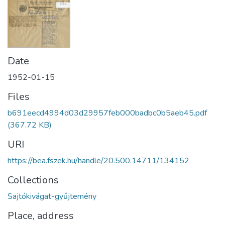
Date
1952-01-15
Files
b691eecd4994d03d29957feb000badbc0b5aeb45.pdf
(367.72 KB)
URI
https://bea.fszek.hu/handle/20.500.14711/134152
Collections
Sajtókivágat-gyűjtemény
Place, address