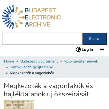
B
UDAPEST
E
LECTRONIC
A
RCHIVE
Search
(current
Log In
Home
Budapest Gyűjtemény
Különgyűjtemények
Communities & Collections
Sajtókivágat-gyűjtemény
All of DSpace
Megkezdték a vagonlakók és hajléktalanok uj összeirását
Statistics
Megkezdték a vagonlakók és
About us
hajléktalanok uj összeirását