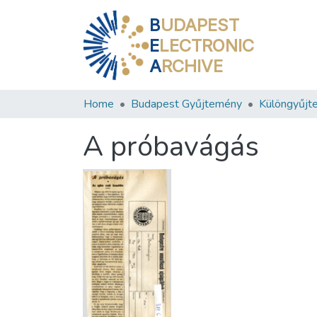
B
UDAPEST
E
LECTRONIC
A
RCHIVE
Home
Budapest Gyűjtemény
Különgyűjt
A próbavágás