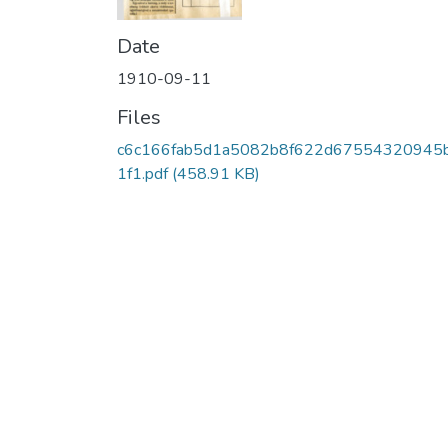
Date
1910-09-11
Files
c6c166fab5d1a5082b8f622d67554320945
1f1.pdf
(458.91 KB)