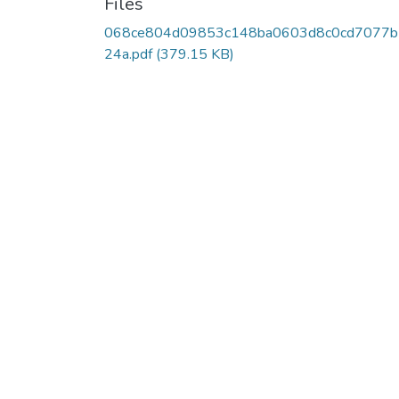
Files
068ce804d09853c148ba0603d8c0cd7077
24a.pdf
(379.15 KB)