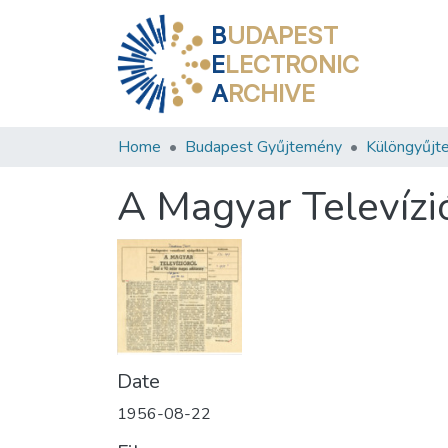
B
UDAPEST
E
LECTRONIC
A
RCHIVE
Home
Budapest Gyűjtemény
Különgyűjt
A Magyar Televízi
Date
1956-08-22