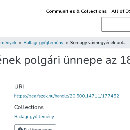
Communities & Collections
All of 
emények
Ballagi-gyűjtemény
Somogy vármegyének polgári ünnepe az 1832-ik esztendei tavasz elején /
ek polgári ünnepe az 18
URI
https://bea.fszek.hu/handle/20.500.14711/177452
Collections
Ballagi-gyűjtemény