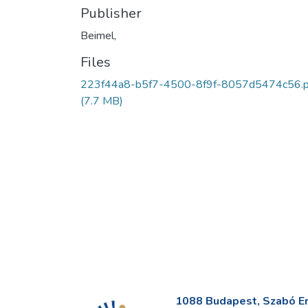
Publisher
Beimel,
Files
223f44a8-b5f7-4500-8f9f-8057d5474c56.p
(7.7 MB)
1088 Budapest, Szabó Erv