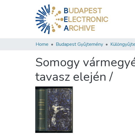
B
UDAPEST
E
LECTRONIC
A
RCHIVE
Home
Budapest Gyűjtemény
Különgyűjt
Somogy vármegyén
tavasz elején /