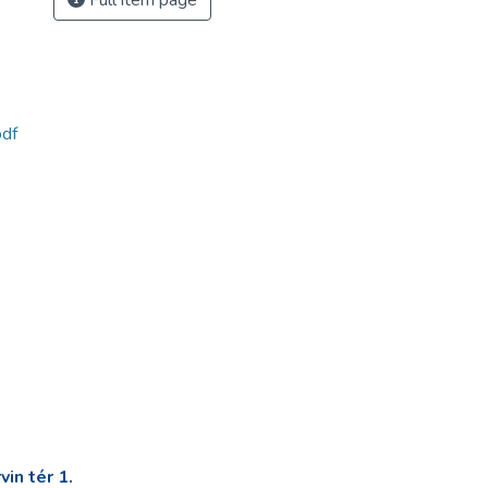
Full item page
df
in tér 1.