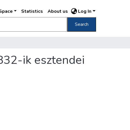
DSpace
Statistics
About us
Log In
Search
32-ik esztendei