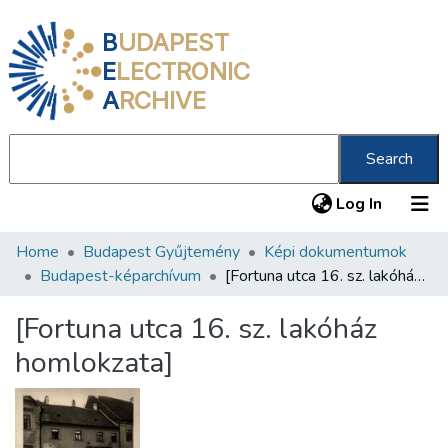
B
UDAPEST
E
LECTRONIC
A
RCHIVE
Search
(current
Log In
Home
Budapest Gyűjtemény
Képi dokumentumok
Communities & Collections
Budapest-képarchívum
[Fortuna utca 16. sz. lakóház homlokzata]
All of DSpace
[Fortuna utca 16. sz. lakóház
Statistics
homlokzata]
About us