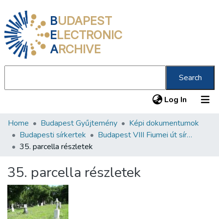
B
UDAPEST
E
LECTRONIC
A
RCHIVE
Search
(current
Log In
Home
Budapest Gyűjtemény
Képi dokumentumok
Communities & Collections
Budapesti sírkertek
Budapest VIII Fiumei út sírkert 2. rész
All of DSpace
35. parcella részletek
Statistics
35. parcella részletek
About us