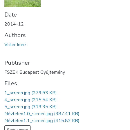
Date
2014-12
Authors
Vizler Imre
Publisher
FSZEK Budapest Gyűjtemény
Files
1_screen.jpg
(279.93 KB)
4_screen.jpg
(215.54 KB)
5_screen.jpg
(313.35 KB)
Névtelen1.0_screen.jpg
(387.41 KB)
Névtelen1.1_screen.jpg
(415.83 KB)
Show more