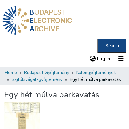
B
UDAPEST
E
LECTRONIC
A
RCHIVE
Search
(current
Log In
Home
Budapest Gyűjtemény
Különgyűjtemények
Communities & Collections
Sajtókivágat-gyűjtemény
Egy hét múlva parkavatás
All of DSpace
Egy hét múlva parkavatás
Statistics
About us