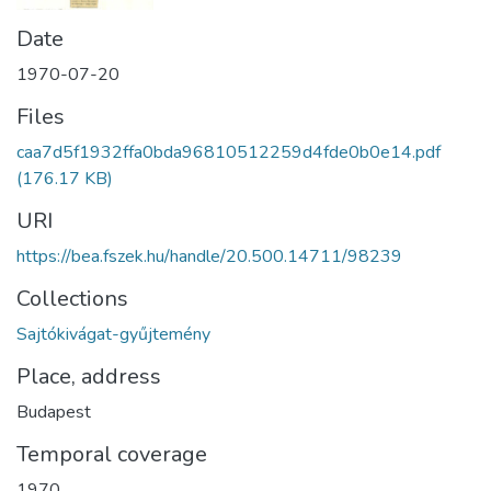
Date
1970-07-20
Files
caa7d5f1932ffa0bda96810512259d4fde0b0e14.pdf
(176.17 KB)
URI
https://bea.fszek.hu/handle/20.500.14711/98239
Collections
Sajtókivágat-gyűjtemény
Place, address
Budapest
Temporal coverage
1970