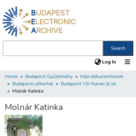
B
UDAPEST
E
LECTRONIC
A
RCHIVE
Search
(current
Log In
Home
Budapest Gyűjtemény
Képi dokumentumok
Communities & Collections
Budapesti sírkertek
Budapest VIII Fiumei út sírkert 1. rész
All of DSpace
Molnár Katinka
Statistics
Molnár Katinka
About us