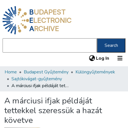
B
UDAPEST
E
LECTRONIC
A
RCHIVE
Search
(current
Log In
Home
Budapest Gyűjtemény
Különgyűjtemények
Communities & Collections
Sajtókivágat-gyűjtemény
All of DSpace
A márciusi ifjak példáját tettekkel szeressük a hazát követve
Statistics
A márciusi ifjak példáját
About us
tettekkel szeressük a hazát
követve