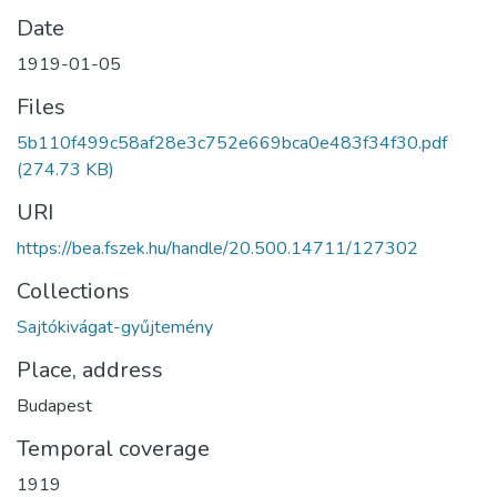
Date
1919-01-05
Files
5b110f499c58af28e3c752e669bca0e483f34f30.pdf
(274.73 KB)
URI
https://bea.fszek.hu/handle/20.500.14711/127302
Collections
Sajtókivágat-gyűjtemény
Place, address
Budapest
Temporal coverage
1919