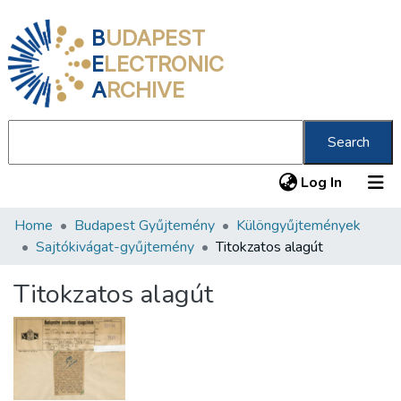
B
UDAPEST
E
LECTRONIC
A
RCHIVE
Search
(current
Log In
Home
Budapest Gyűjtemény
Különgyűjtemények
Communities & Collections
Sajtókivágat-gyűjtemény
Titokzatos alagút
All of DSpace
Titokzatos alagút
Statistics
About us