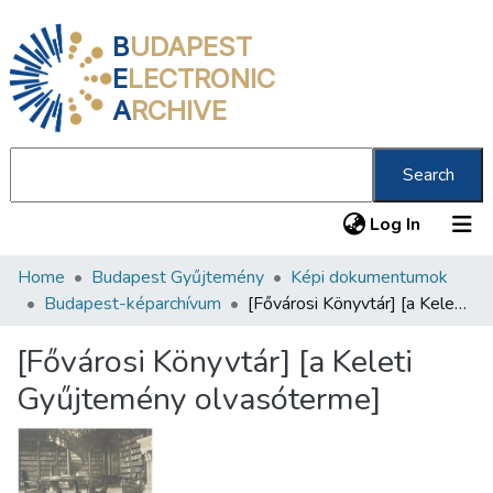
B
UDAPEST
E
LECTRONIC
A
RCHIVE
Search
(current
Log In
Home
Budapest Gyűjtemény
Képi dokumentumok
Communities & Collections
Budapest-képarchívum
[Fővárosi Könyvtár] [a Keleti Gyűjtemény olvasóterme]
All of DSpace
[Fővárosi Könyvtár] [a Keleti
Statistics
Gyűjtemény olvasóterme]
About us