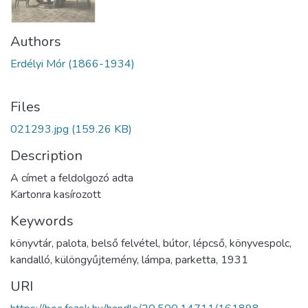
Authors
Erdélyi Mór (1866-1934)
Files
021293.jpg
(159.26 KB)
Description
A címet a feldolgozó adta
Kartonra kasírozott
Keywords
könyvtár
,
palota
,
belső felvétel
,
bútor
,
lépcső
,
könyvespolc
,
kandalló
,
különgyűjtemény
,
lámpa
,
parketta
,
1931
URI