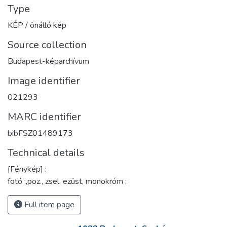
Type
KÉP / önálló kép
Source collection
Budapest-képarchívum
Image identifier
021293
MARC identifier
bibFSZ01489173
Technical details
[Fénykép] :
fotó :,poz., zsel. ezüst, monokróm ;
Full item page