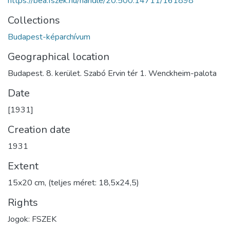
https://bea.fszek.hu/handle/20.500.14711/161898
Collections
Budapest-képarchívum
Geographical location
Budapest. 8. kerület. Szabó Ervin tér 1. Wenckheim-palota
Date
[1931]
Creation date
1931
Extent
15x20 cm, (teljes méret: 18,5x24,5)
Rights
Jogok: FSZEK