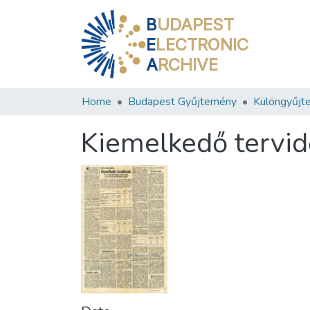
B
UDAPEST
E
LECTRONIC
A
RCHIVE
Home
Budapest Gyűjtemény
Különgyűjt
Kiemelkedő tervi