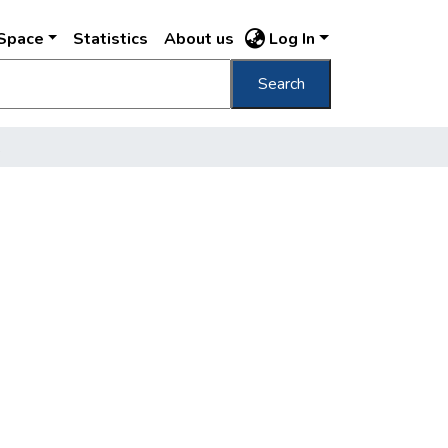
DSpace
Statistics
About us
Log In
Search
k