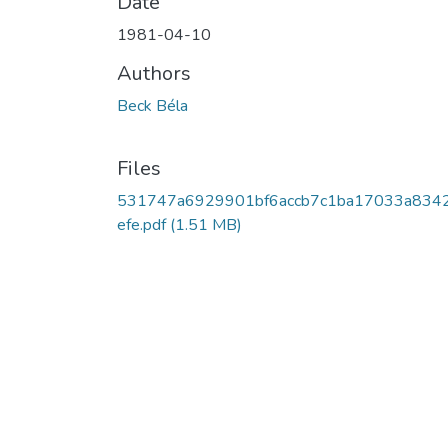
Date
1981-04-10
Authors
Beck Béla
Files
531747a6929901bf6accb7c1ba17033a834
efe.pdf
(1.51 MB)