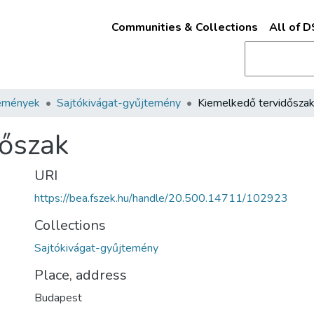
Communities & Collections
All of 
emények
Sajtókivágat-gyűjtemény
Kiemelkedő tervidősza
dőszak
URI
https://bea.fszek.hu/handle/20.500.14711/102923
Collections
Sajtókivágat-gyűjtemény
Place, address
Budapest