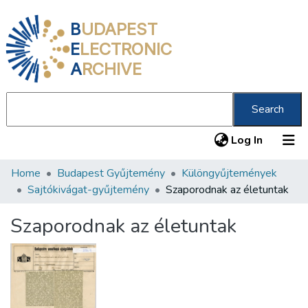
B
UDAPEST
E
LECTRONIC
A
RCHIVE
Search
(current
Log In
Home
Budapest Gyűjtemény
Különgyűjtemények
Communities & Collections
Sajtókivágat-gyűjtemény
Szaporodnak az életuntak
All of DSpace
Szaporodnak az életuntak
Statistics
About us