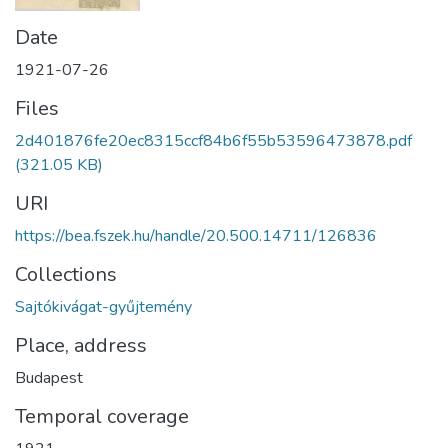
Date
1921-07-26
Files
2d401876fe20ec8315ccf84b6f55b53596473878.pdf
(321.05 KB)
URI
https://bea.fszek.hu/handle/20.500.14711/126836
Collections
Sajtókivágat-gyűjtemény
Place, address
Budapest
Temporal coverage