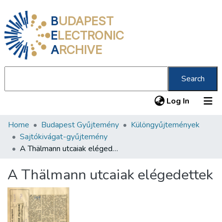
B
UDAPEST
E
LECTRONIC
A
RCHIVE
Search
(current
Log In
Home
Budapest Gyűjtemény
Különgyűjtemények
Communities & Collections
Sajtókivágat-gyűjtemény
All of DSpace
A Thälmann utcaiak elégedettek
Statistics
A Thälmann utcaiak elégedettek
About us