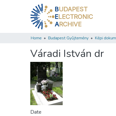
B
UDAPEST
E
LECTRONIC
A
RCHIVE
Home
Budapest Gyűjtemény
Képi doku
Váradi István dr
Date