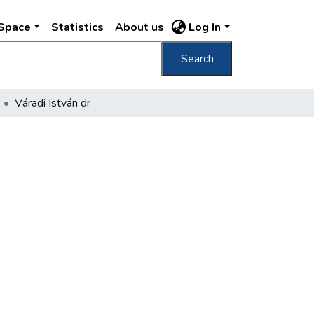
DSpace
Statistics
About us
Log In
Search
Váradi István dr