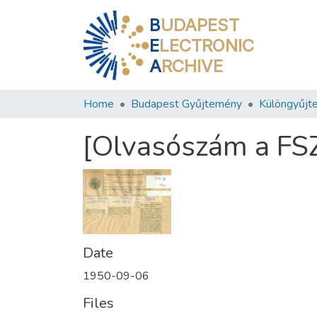
B
UDAPEST
E
LECTRONIC
A
RCHIVE
Home
Budapest Gyűjtemény
Különgyűjt
[Olvasószám a FS
Date
1950-09-06
Files