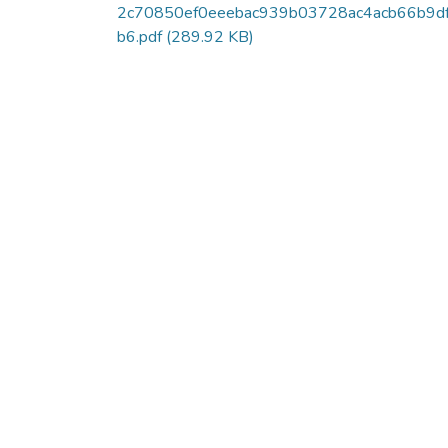
2c70850ef0eeebac939b03728ac4acb66b9d
b6.pdf
(289.92 KB)