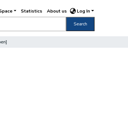
DSpace
Statistics
About us
Log In
Search
ben]