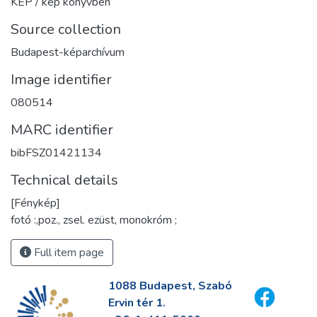
KÉP / kép könyvben
Source collection
Budapest-képarchívum
Image identifier
080514
MARC identifier
bibFSZ01421134
Technical details
[Fénykép]
fotó :,poz., zsel. ezüst, monokróm ;
Full item page
1088 Budapest, Szabó
Ervin tér 1.