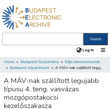
B
UDAPEST
E
LECTRONIC
A
RCHIVE
Search
(current
Log In
Home
Budapest Gyűjtemény
Képi dokumentumok
Communities & Collections
Budapest-képarchívum
A MÁV-nak szállított legujabb típusu 4. teng. vasvázas mozgópostakocsi kezelőszakasza
All of DSpace
A MÁV-nak szállított legujabb
Statistics
típusu 4. teng. vasvázas
About us
mozgópostakocsi
kezelőszakasza