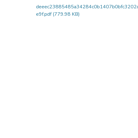
deeec23885485a34284c0b1407b0bfc3202
e9f.pdf
(779.98 KB)