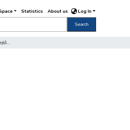
DSpace
Statistics
About us
Log In
Search
Budapest félszázados fejlődése