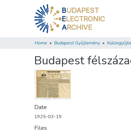
B
UDAPEST
E
LECTRONIC
A
RCHIVE
Home
Budapest Gyűjtemény
Különgyűjt
Budapest félszáza
Date
1925-03-19
Files