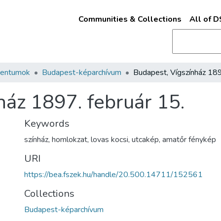
Communities & Collections
All of 
mentumok
Budapest-képarchívum
ház 1897. február 15.
Keywords
színház
,
homlokzat
,
lovas kocsi
,
utcakép
,
amatőr fénykép
URI
https://bea.fszek.hu/handle/20.500.14711/152561
Collections
Budapest-képarchívum