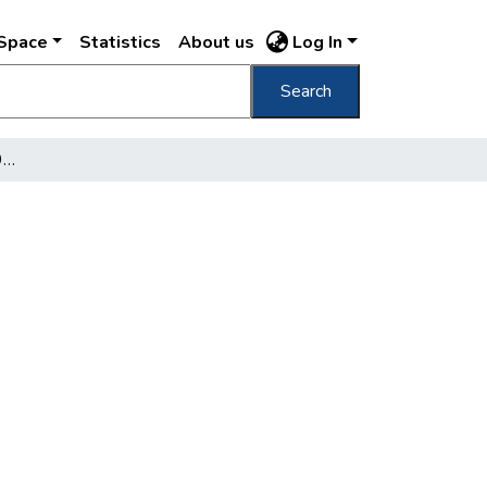
DSpace
Statistics
About us
Log In
Search
Budapest, Vígszínház 1897. február 15.