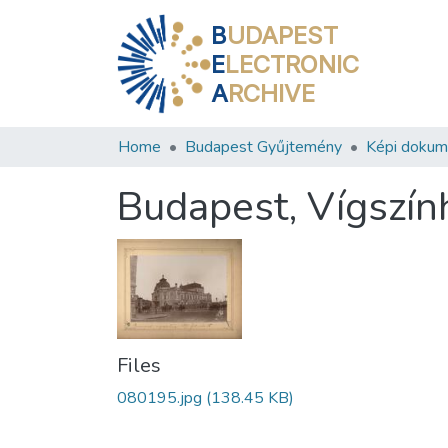
B
UDAPEST
E
LECTRONIC
A
RCHIVE
Home
Budapest Gyűjtemény
Képi doku
Budapest, Vígszín
Files
080195.jpg
(138.45 KB)