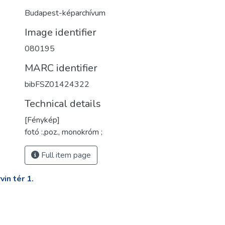
Budapest-képarchívum
Image identifier
080195
MARC identifier
bibFSZ01424322
Technical details
[Fénykép]
fotó :,poz., monokróm ;
Full item page
in tér 1.