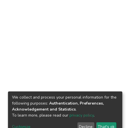
We collect and process your personal information for the
following purposes:
Authentication, Preferences,
Acknowledgement and Statistics
.
To learn more, please read our
privacy policy
.
Customize
Decline
That's ok