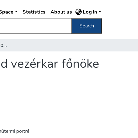
DSpace
Statistics
About us
Log In
Search
[Szombathelyi Ferenc altábornagy, a Honvéd vezérkar főnöke ]
d vezérkar főnöke
űtermi portré
,