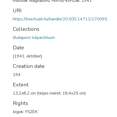
második világháború
,
Horthy-korszak
,
1941
URI
https://bea.fszek.hu/handle/20.500.14711/170095
Collections
Budapest-képarchívum
Date
[1941. október]
Creation date
194
Extent
13,2x8,2 cm (teljes méret: 18,4x25 cm)
Rights
Jogok: FSZEK