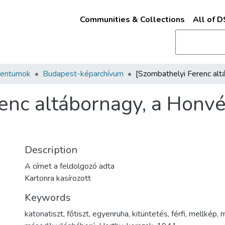
Communities & Collections
All of 
mentumok
Budapest-képarchívum
enc altábornagy, a Honvé
Description
A címet a feldolgozó adta
Kartonra kasírozott
Keywords
katonatiszt
,
főtiszt
,
egyenruha
,
kitüntetés
,
férfi
,
mellkép
,
m