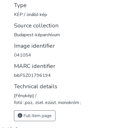
Type
KÉP / önálló kép
Source collection
Budapest-képarchívum
Image identifier
041054
MARC identifier
bibFSZ01796194
Technical details
[Fénykép] /
fotó :,poz., zsel. ezüst, monokróm ;
Full item page