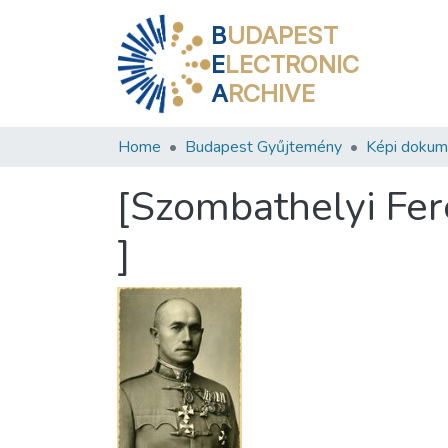
B
UDAPEST
E
LECTRONIC
A
RCHIVE
Home
Budapest Gyűjtemény
Képi doku
[Szombathelyi Fer
]