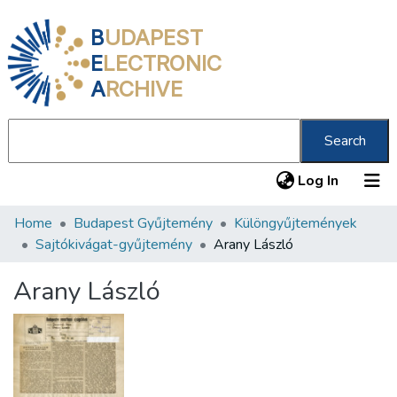
B
UDAPEST
E
LECTRONIC
A
RCHIVE
Search
(current
Log In
Home
Budapest Gyűjtemény
Különgyűjtemények
Communities & Collections
Sajtókivágat-gyűjtemény
Arany László
All of DSpace
Arany László
Statistics
About us