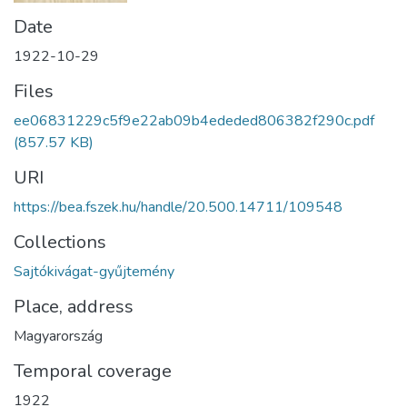
Date
1922-10-29
Files
ee06831229c5f9e22ab09b4ededed806382f290c.pdf
(857.57 KB)
URI
https://bea.fszek.hu/handle/20.500.14711/109548
Collections
Sajtókivágat-gyűjtemény
Place, address
Magyarország
Temporal coverage
1922