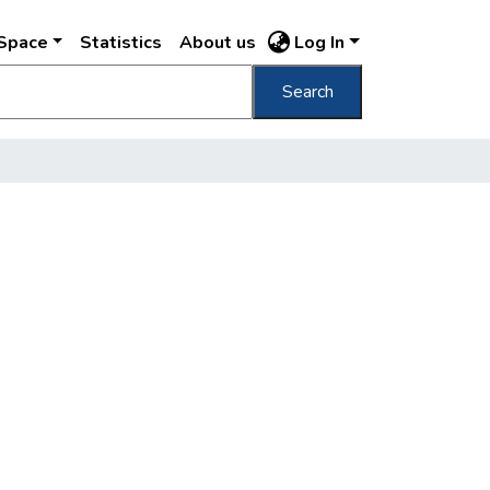
DSpace
Statistics
About us
Log In
Search