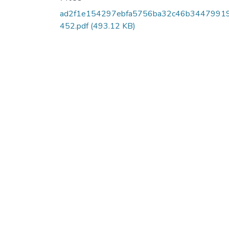
ad2f1e154297ebfa5756ba32c46b3447991
452.pdf
(493.12 KB)