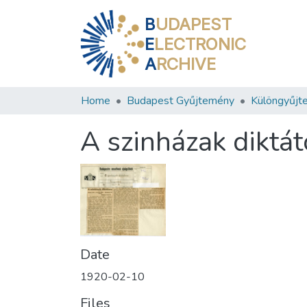
B
UDAPEST
E
LECTRONIC
A
RCHIVE
Home
Budapest Gyűjtemény
Különgyűjt
A szinházak diktát
Date
1920-02-10
Files