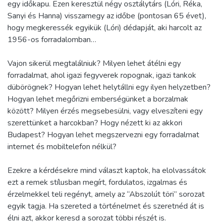
egy időkapu. Ezen keresztül négy osztálytárs (Lóri, Réka,
Sanyi és Hanna) visszamegy az időbe (pontosan 65 évet),
hogy megkeressék egyikük (Lóri) dédapját, aki harcolt az
1956-os forradalomban…
Vajon sikerül megtalálniuk? Milyen lehet átélni egy
forradalmat, ahol igazi fegyverek ropognak, igazi tankok
dübörögnek? Hogyan lehet helytállni egy ilyen helyzetben?
Hogyan lehet megőrizni emberségünket a borzalmak
között? Milyen érzés megsebesülni, vagy elveszíteni egy
szerettünket a harcokban? Hogy nézett ki az akkori
Budapest? Hogyan lehet megszervezni egy forradalmat
internet és mobiltelefon nélkül?
Ezekre a kérdésekre mind választ kaptok, ha elolvassátok
ezt a remek stílusban megírt, fordulatos, izgalmas és
érzelmekkel teli regényt, amely az “Abszolút töri” sorozat
egyik tagja. Ha szereted a történelmet és szeretnéd át is
élni azt, akkor keresd a sorozat többi részét is.