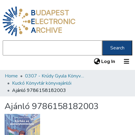
B
UDAPEST
E
LECTRONIC
A
RCHIVE
Search
(current
Log In
Home
0307 - Krúdy Gyula Könyvtár
Communities & Collections
Kuckó Könyvtár könyvajánlói
All of DSpace
Ajánló 9786158182003
Statistics
Ajánló 9786158182003
About us