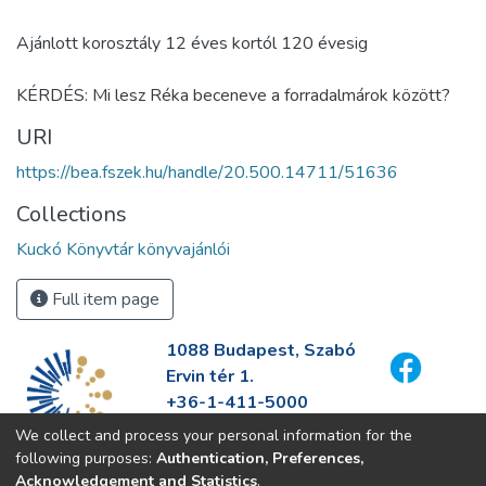
Ajánlott korosztály 12 éves kortól 120 évesig
KÉRDÉS: Mi lesz Réka beceneve a forradalmárok között?
URI
https://bea.fszek.hu/handle/20.500.14711/51636
Collections
Kuckó Könyvtár könyvajánlói
Full item page
1088 Budapest, Szabó
Ervin tér 1.
+36-1-411-5000
info@fszek.hu
We collect and process your personal information for the
https://fszek.hu
following purposes:
Authentication, Preferences,
Acknowledgement and Statistics
.