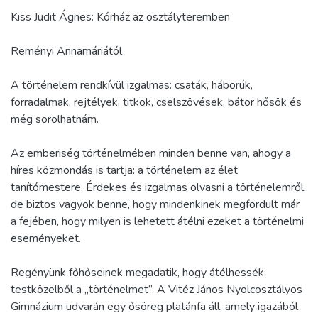
Kiss Judit Ágnes: Kórház az osztályteremben
Reményi Annamáriától
A történelem rendkívül izgalmas: csaták, háborúk,
forradalmak, rejtélyek, titkok, cselszövések, bátor hősök és
még sorolhatnám.
Az emberiség történelmében minden benne van, ahogy a
híres közmondás is tartja: a történelem az élet
tanítómestere. Érdekes és izgalmas olvasni a történelemről,
de biztos vagyok benne, hogy mindenkinek megfordult már
a fejében, hogy milyen is lehetett átélni ezeket a történelmi
eseményeket.
Regényünk főhőseinek megadatik, hogy átélhessék
testközelből a „történelmet”. A Vitéz János Nyolcosztályos
Gimnázium udvarán egy ősöreg platánfa áll, amely igazából