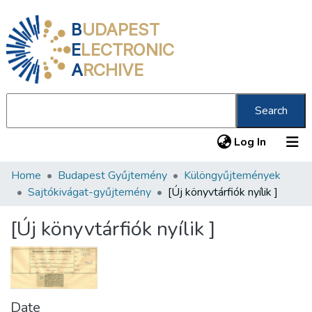
B
UDAPEST
E
LECTRONIC
A
RCHIVE
Search
(current
Log In
Home
Budapest Gyűjtemény
Különgyűjtemények
Communities & Collections
Sajtókivágat-gyűjtemény
[Új könyvtárfiók nyílik ]
All of DSpace
[Új könyvtárfiók nyílik ]
Statistics
About us
Date