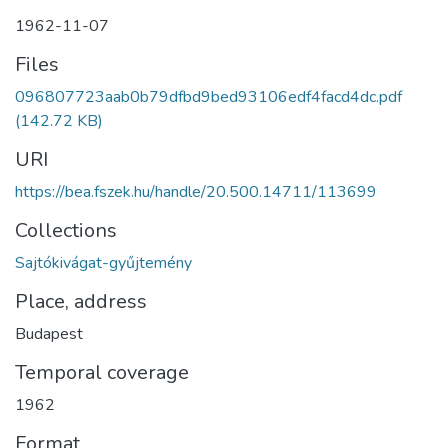
1962-11-07
Files
096807723aab0b79dfbd9bed93106edf4facd4dc.pdf
(142.72 KB)
URI
https://bea.fszek.hu/handle/20.500.14711/113699
Collections
Sajtókivágat-gyűjtemény
Place, address
Budapest
Temporal coverage
1962
Format