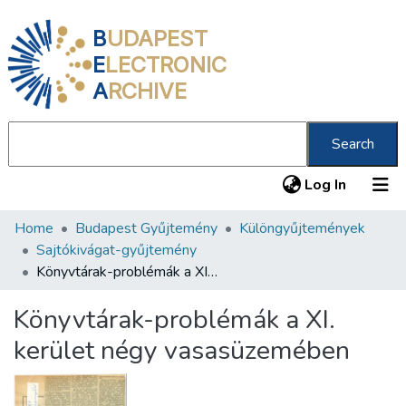
B
UDAPEST
E
LECTRONIC
A
RCHIVE
Search
(current
Log In
Home
Budapest Gyűjtemény
Különgyűjtemények
Communities & Collections
Sajtókivágat-gyűjtemény
All of DSpace
Könyvtárak-problémák a XI. kerület négy vasasüzemében
Statistics
Könyvtárak-problémák a XI.
About us
kerület négy vasasüzemében