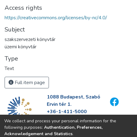
Access rights
https://creativecommons.org/licenses/by-nc/4.0/
Subject
szakszervezeti könyvtár
üzemi könyvtár
Type
Text
Full item page
1088 Budapest, Szabó
Ervin tér 1.
+36-1-411-5000
info@fszek.hu
We collect and process your personal information for the
https://fszek.hu
following purposes:
Authentication, Preferences,
Acknowledgement and Statistics
.