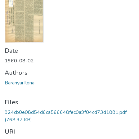
Date
1960-08-02
Authors
Baranyai Ilona
Files
924cb0e08d54d6ca566648fec0a9f04cd73d1881.pdf
(768.37 KB)
URI