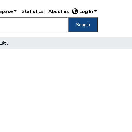
DSpace
Statistics
About us
Log In
Search
A főváros gáz-és szénellátása