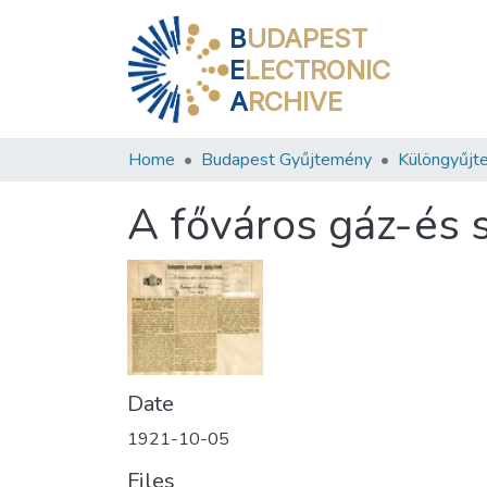
B
UDAPEST
E
LECTRONIC
A
RCHIVE
Home
Budapest Gyűjtemény
Különgyűjt
A főváros gáz-és 
Date
1921-10-05
Files