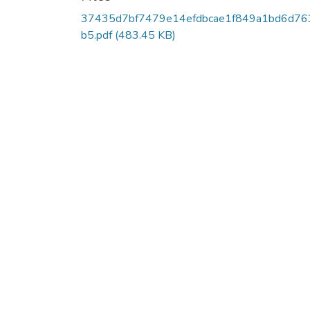
37435d7bf7479e14efdbcae1f849a1bd6d76
b5.pdf
(483.45 KB)