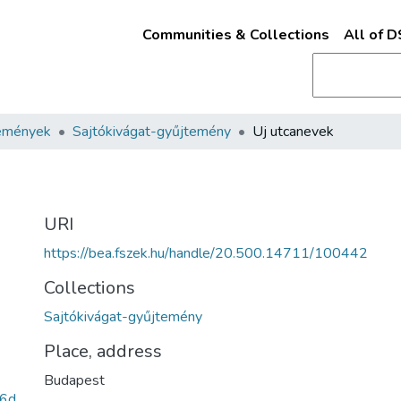
Communities & Collections
All of 
emények
Sajtókivágat-gyűjtemény
Uj utcanevek
URI
https://bea.fszek.hu/handle/20.500.14711/100442
Collections
Sajtókivágat-gyűjtemény
Place, address
Budapest
46d