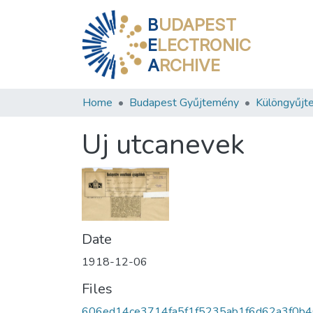
B
UDAPEST
E
LECTRONIC
A
RCHIVE
Home
Budapest Gyűjtemény
Különgyűjt
Uj utcanevek
Date
1918-12-06
Files
606ed14ce3714fa5f1f5235ab1f6d62a3f0b