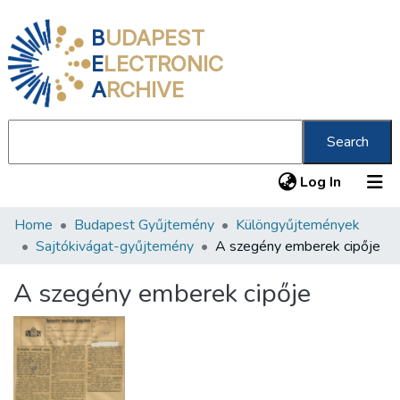
B
UDAPEST
E
LECTRONIC
A
RCHIVE
Search
(current
Log In
Home
Budapest Gyűjtemény
Különgyűjtemények
Communities & Collections
Sajtókivágat-gyűjtemény
A szegény emberek cipője
All of DSpace
A szegény emberek cipője
Statistics
About us