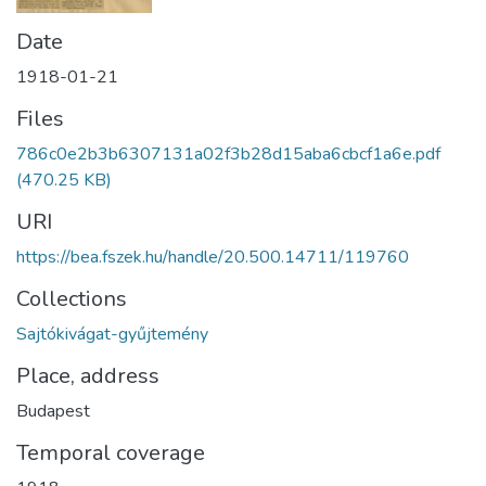
Date
1918-01-21
Files
786c0e2b3b6307131a02f3b28d15aba6cbcf1a6e.pdf
(470.25 KB)
URI
https://bea.fszek.hu/handle/20.500.14711/119760
Collections
Sajtókivágat-gyűjtemény
Place, address
Budapest
Temporal coverage