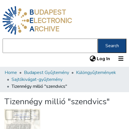
B
UDAPEST
E
LECTRONIC
A
RCHIVE
Search
(current
Log In
Home
Budapest Gyűjtemény
Különgyűjtemények
Communities & Collections
Sajtókivágat-gyűjtemény
All of DSpace
Tizennégy millió "szendvics"
Statistics
Tizennégy millió "szendvics"
About us