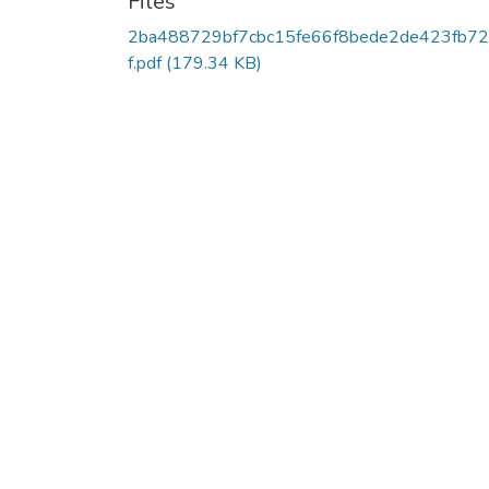
Files
2ba488729bf7cbc15fe66f8bede2de423fb7
f.pdf
(179.34 KB)