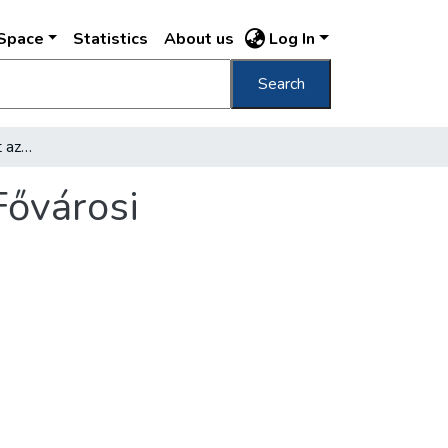
DSpace
Statistics
About us
Log In
Search
Százezer látogatója volt az elmult évben a Fővárosi Képtárnak
Fővárosi