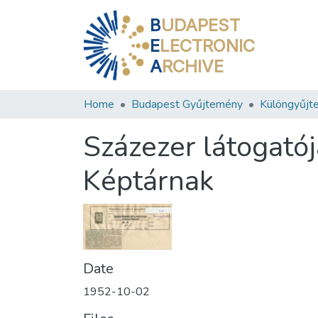
B
UDAPEST
E
LECTRONIC
A
RCHIVE
Home
Budapest Gyűjtemény
Különgyűjt
Százezer látogatój
Képtárnak
Date
1952-10-02