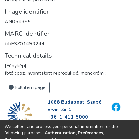
Image identifier
AN054355
MARC identifier
bibFSZ01493244
Technical details
[Fénykép]
fotó :,poz., nyomtatott reprodukció, monokróm ;
Full item page
1088 Budapest, Szabó
Ervin tér 1.
+36-1-411-5000
info@fszek.hu
We collect and process your personal information for the
https://fszek.hu
following purposes:
Authentication, Preferences,