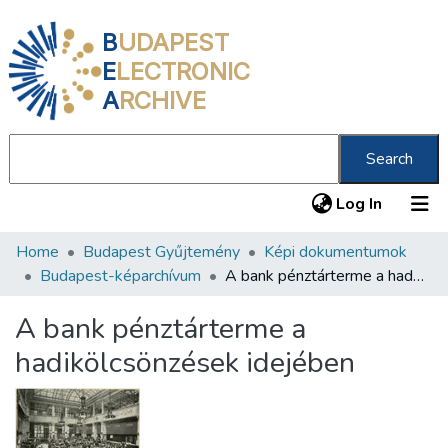
B
UDAPEST
E
LECTRONIC
A
RCHIVE
Search
(current
Log In
Home
Budapest Gyűjtemény
Képi dokumentumok
Communities & Collections
Budapest-képarchívum
A bank pénztárterme a hadikölcsönzések idejében
All of DSpace
A bank pénztárterme a
Statistics
hadikölcsönzések idejében
About us