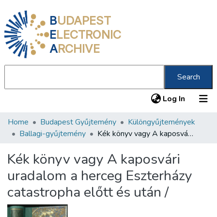
B
UDAPEST
E
LECTRONIC
A
RCHIVE
Search
(current
Log In
Home
Budapest Gyűjtemény
Különgyűjtemények
Communities & Collections
Ballagi-gyűjtemény
Kék könyv vagy A kaposvári uradalom a herceg Eszterházy catastropha előtt és után /
All of DSpace
Kék könyv vagy A kaposvári
Statistics
uradalom a herceg Eszterházy
About us
catastropha előtt és után /