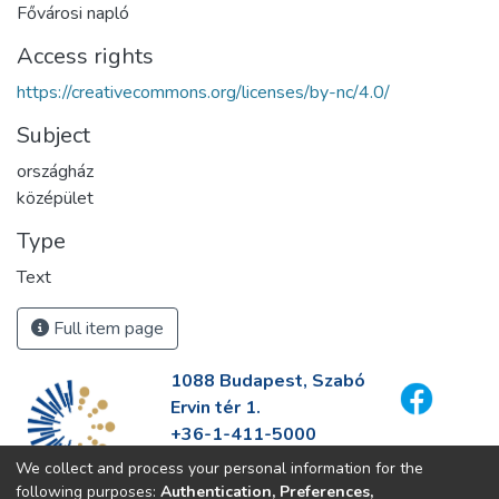
Fővárosi napló
Access rights
https://creativecommons.org/licenses/by-nc/4.0/
Subject
országház
középület
Type
Text
Full item page
1088 Budapest, Szabó
Ervin tér 1.
+36-1-411-5000
info@fszek.hu
We collect and process your personal information for the
https://fszek.hu
following purposes:
Authentication, Preferences,