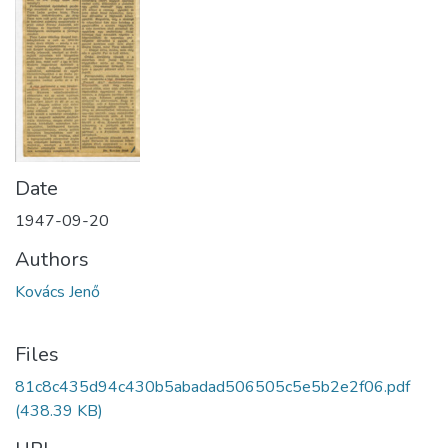
Date
1947-09-20
Authors
Kovács Jenő
Files
81c8c435d94c430b5abadad506505c5e5b2e2f06.pdf
(438.39 KB)