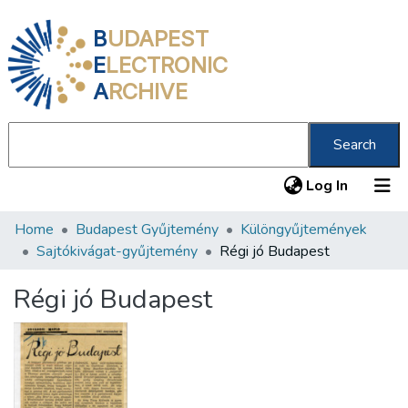
B
UDAPEST
E
LECTRONIC
A
RCHIVE
Search
(current
Log In
Home
Budapest Gyűjtemény
Különgyűjtemények
Communities & Collections
Sajtókivágat-gyűjtemény
Régi jó Budapest
All of DSpace
Régi jó Budapest
Statistics
About us