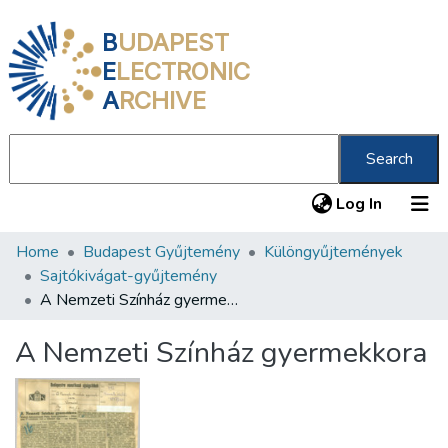
B
UDAPEST
E
LECTRONIC
A
RCHIVE
Search
(current
Log In
Home
Budapest Gyűjtemény
Különgyűjtemények
Communities & Collections
Sajtókivágat-gyűjtemény
All of DSpace
A Nemzeti Színház gyermekkora
Statistics
A Nemzeti Színház gyermekkora
About us