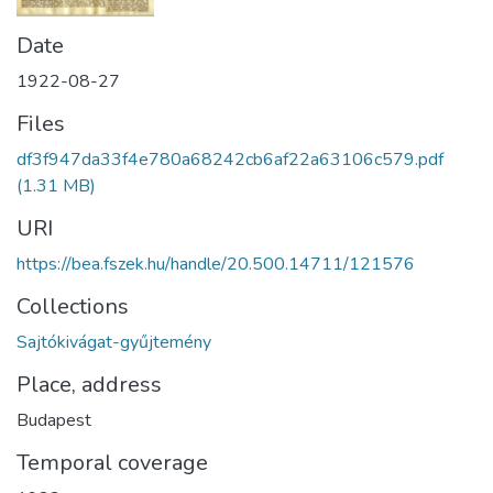
Date
1922-08-27
Files
df3f947da33f4e780a68242cb6af22a63106c579.pdf
(1.31 MB)
URI
https://bea.fszek.hu/handle/20.500.14711/121576
Collections
Sajtókivágat-gyűjtemény
Place, address
Budapest
Temporal coverage