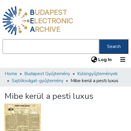
B
UDAPEST
E
LECTRONIC
A
RCHIVE
Search
(current
Log In
Home
Budapest Gyűjtemény
Különgyűjtemények
Communities & Collections
Sajtókivágat-gyűjtemény
Mibe kerül a pesti luxus
All of DSpace
Mibe kerül a pesti luxus
Statistics
About us