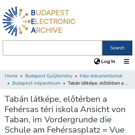
B
UDAPEST
E
LECTRONIC
A
RCHIVE
Search
(current
Log In
Home
Budapest Gyűjtemény
Képi dokumentumok
Communities & Collections
Budapest-képarchívum
Tabán látképe, előtérben a Fehérsas téri iskola Ansicht von Taban, im Vordergrunde die Schule am Fehérsasplatz = Vue du quartier du taban, au premier l'ecole de la Place Fehérsas = View of Taban, Fehérsas Squere School im foreground
All of DSpace
Tabán látképe, előtérben a
Statistics
Fehérsas téri iskola Ansicht von
About us
Taban, im Vordergrunde die
Schule am Fehérsasplatz = Vue