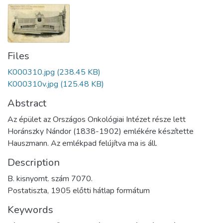
Files
K000310.jpg
(238.45 KB)
K000310v.jpg
(125.48 KB)
Abstract
Az épület az Országos Onkológiai Intézet része lett
Horánszky Nándor (1838-1902) emlékére készítette
Hauszmann. Az emlékpad felújítva ma is áll.
Description
B. kisnyomt. szám 7070.
Postatiszta, 1905 előtti hátlap formátum
Keywords