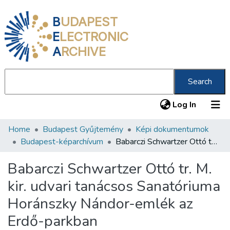
B
UDAPEST
E
LECTRONIC
A
RCHIVE
Search
(current
Log In
Home
Budapest Gyűjtemény
Képi dokumentumok
Communities & Collections
Budapest-képarchívum
Babarczi Schwartzer Ottó tr. M. kir. udvari tanácsos Sanatóriuma Horánszky Nándor-emlék az Erdő-parkban
All of DSpace
Babarczi Schwartzer Ottó tr. M.
Statistics
kir. udvari tanácsos Sanatóriuma
About us
Horánszky Nándor-emlék az
Erdő-parkban