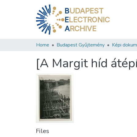
B
UDAPEST
E
LECTRONIC
A
RCHIVE
Home
Budapest Gyűjtemény
Képi doku
[A Margit híd átép
Files