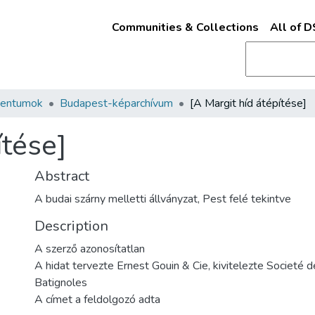
Communities & Collections
All of 
mentumok
Budapest-képarchívum
[A Margit híd átépítése]
ítése]
Abstract
A budai szárny melletti állványzat, Pest felé tekintve
Description
A szerző azonosítatlan
A hidat tervezte Ernest Gouin & Cie, kivitelezte Societé 
Batignoles
A címet a feldolgozó adta