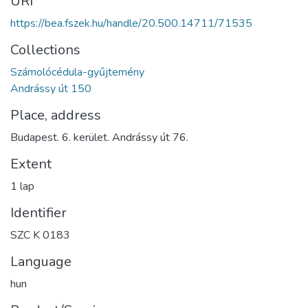
URI
https://bea.fszek.hu/handle/20.500.14711/71535
Collections
Számolócédula-gyűjtemény
Andrássy út 150
Place, address
Budapest. 6. kerület. Andrássy út 76.
Extent
1 lap
Identifier
SZC K 0183
Language
hun