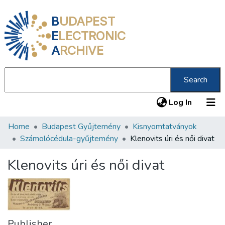
B
UDAPEST
E
LECTRONIC
A
RCHIVE
Search
(current
Log In
Home
Budapest Gyűjtemény
Kisnyomtatványok
Communities & Collections
Számolócédula-gyűjtemény
Klenovits úri és női divat
All of DSpace
Klenovits úri és női divat
Statistics
About us
Publisher