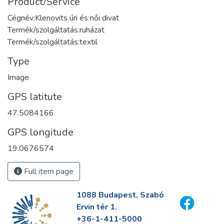
Product/Service
Cégnév:Klenovits úri és női divat
Termék/szolgáltatás:ruházat
Termék/szolgáltatás:textil
Type
Image
GPS latitute
47.5084166
GPS longitude
19.0676574
Full item page
1088 Budapest, Szabó
Ervin tér 1.
+36-1-411-5000