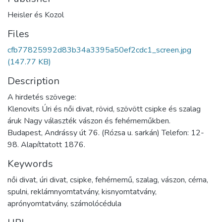
Heisler és Kozol
Files
cfb77825992d83b34a3395a50ef2cdc1_screen.jpg
(147.77 KB)
Description
A hirdetés szövege:
Klenovits Úri és női divat, rövid, szövött csipke és szalag
áruk Nagy választék vászon és fehérneműkben.
Budapest, Andrássy út 76. (Rózsa u. sarkán) Telefon: 12-
98. Alapíttatott 1876.
Keywords
női divat
,
úri divat
,
csipke
,
fehérnemű
,
szalag
,
vászon
,
cérna
,
spulni
,
reklámnyomtatvány
,
kisnyomtatvány
,
aprónyomtatvány
,
számolócédula