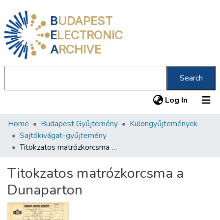
B
UDAPEST
E
LECTRONIC
A
RCHIVE
Search
(current
Log In
Home
Budapest Gyűjtemény
Különgyűjtemények
Communities & Collections
Sajtókivágat-gyűjtemény
All of DSpace
Titokzatos matrózkorcsma a Dunaparton
Statistics
Titokzatos matrózkorcsma a
About us
Dunaparton