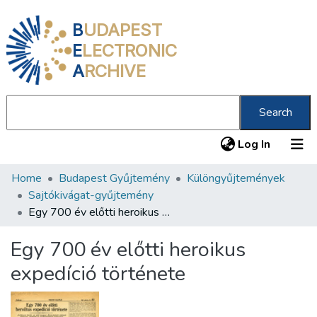
B
UDAPEST
E
LECTRONIC
A
RCHIVE
Search
(current
Log In
Home
Budapest Gyűjtemény
Különgyűjtemények
Communities & Collections
Sajtókivágat-gyűjtemény
All of DSpace
Egy 700 év előtti heroikus expedíció története
Statistics
Egy 700 év előtti heroikus
About us
expedíció története