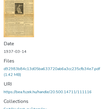
Date
1937-03-14
Files
d92983b84c13d05ba633720ab6a3cc235cfb34e7.pdf
(1.42 MB)
URI
https://bea.fszek.hu/handle/20.500.14711/111116
Collections