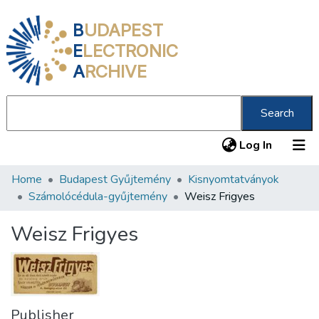
B
UDAPEST
E
LECTRONIC
A
RCHIVE
Search
(current
Log In
Home
Budapest Gyűjtemény
Kisnyomtatványok
Communities & Collections
Számolócédula-gyűjtemény
Weisz Frigyes
All of DSpace
Weisz Frigyes
Statistics
About us
Publisher