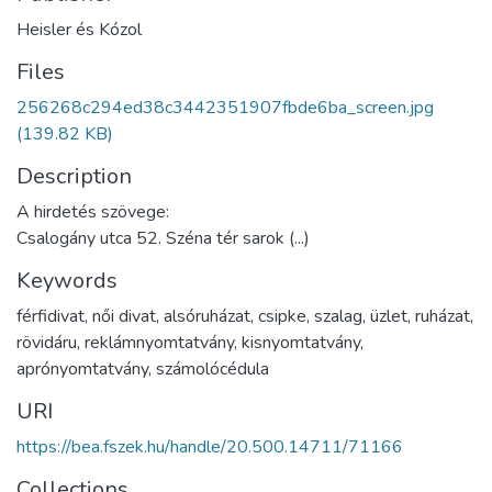
Heisler és Kózol
Files
256268c294ed38c3442351907fbde6ba_screen.jpg
(139.82 KB)
Description
A hirdetés szövege:
Csalogány utca 52. Széna tér sarok (...)
Keywords
férfidivat
,
női divat
,
alsóruházat
,
csipke
,
szalag
,
üzlet
,
ruházat
,
rövidáru
,
reklámnyomtatvány
,
kisnyomtatvány
,
aprónyomtatvány
,
számolócédula
URI
https://bea.fszek.hu/handle/20.500.14711/71166
Collections