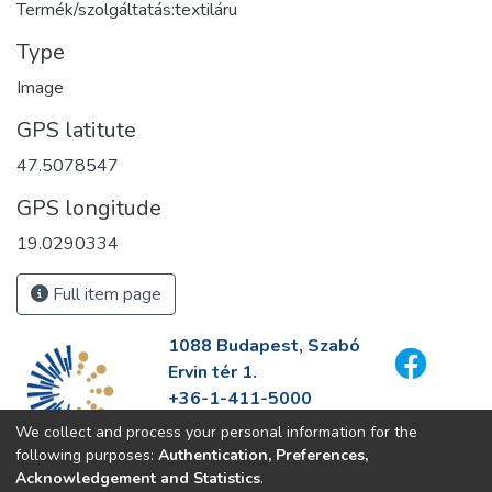
Termék/szolgáltatás:textiláru
Type
Image
GPS latitute
47.5078547
GPS longitude
19.0290334
Full item page
1088 Budapest, Szabó
Ervin tér 1.
+36-1-411-5000
info@fszek.hu
We collect and process your personal information for the
https://fszek.hu
following purposes:
Authentication, Preferences,
Acknowledgement and Statistics
.